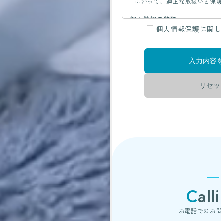
に沿って、適正な取扱いと保
個人情報の管理
個人情報保護に関
当社は、お客さまの個人情報
ち、個人情報への不正アクセ
洩などを防止するため、セキ
理体制の整備・社員教育の徹
全対策を実施し個人情報の厳
個人情報の利用目的
お客さまからお預かりした個
や業務のご案内やご質問に対
や資料のご送付に利用いたし
個人情報の第三者への開示・
当社は、お客さまよりお預か
し、次のいずれかに該当する
Cal
者に開示いたしません。
・お客さまの同意がある場合
お電話でのお
・お客さまが希望されるサー