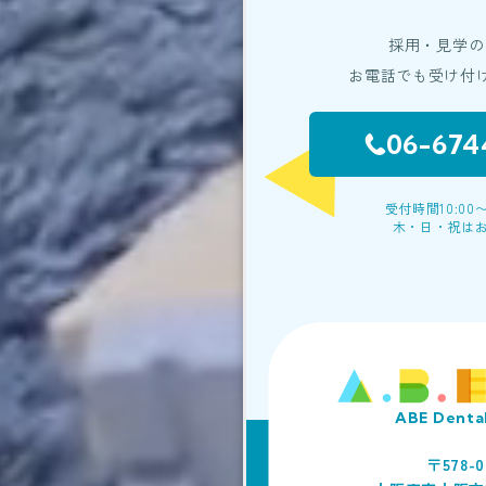
務を委託する業者に対して開
採用・見学の
・法令に基づき開示すること
お電話でも受け付
個人情報の安全対策
当社は、個人情報の正確性及
06-674
ュリティに万全の対策を講じ
ご本人の照会
受付時間10:00〜
お客さまがご本人の個人情報
木・日・祝は
希望される場合には、ご本人
させていただきます。
法令、規範の遵守と見直し
当社は、保有する個人情報に
令、その他規範を遵守すると
適宜見直し、その改善に努め
ABE Dental
〒578-0