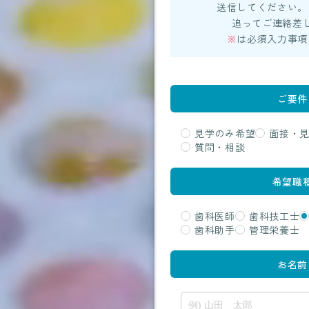
送信してください。
追ってご連絡差
※
は必須入力事項
ご要件
見学のみ希望
面接・
質問・相談
希望職
歯科医師
歯科技工士
歯科助手
管理栄養士
お名前