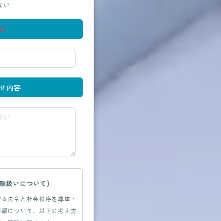
ない
※
せ内容
取扱いについて)
する法令と社会秩序を尊重・
情報について、以下の考え方