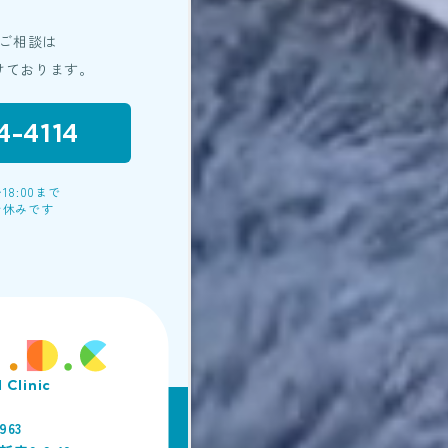
示する場合
ご相談は
が必要である場合
けております。
び安全性確保のために、セキ
4-4114
ています。
18:00まで
の照会・修正・削除などをご
お休みです
であることを確認の上、対応
関して適用される日本の法
ともに、本ポリシーの内容を
ます。
 Clinic
963