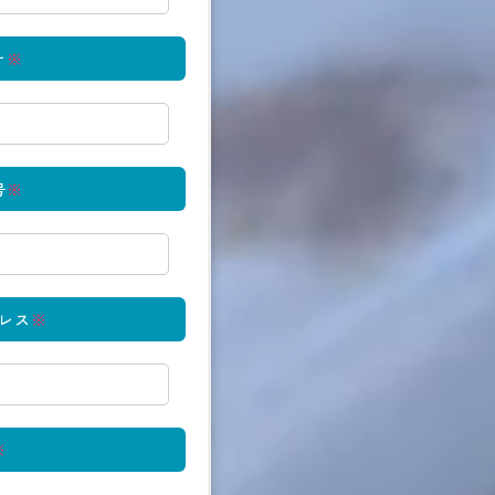
ナ
※
号
※
レス
※
※