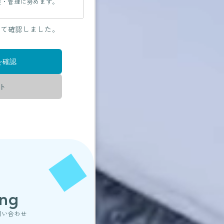
護・管理に努めます。
して確認しました。
を正確かつ最新の状態に保
ス・紛失・破損・改ざん・漏
ュリティシステムの維持・管
底等の必要な措置を講じ、安
重な管理を行ないます。
人情報は、当社からのご連絡
する回答として、電子メール
ます。
提供の禁止
りした個人情報を適切に管理
場合を除き、個人情報を第三
ling
問い合わせ
ビスを行なうために当社が業