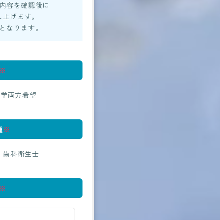
内容を確認後に
し上げます。
となります。
※
見学両方希望
種
※
歯科衛生士
※