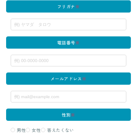
フリガナ
※
電話番号
※
メールアドレス
※
性別
※
男性
女性
答えたくない