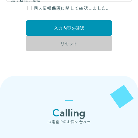
個人情報の管理
個人情報保護に関して確認しました。
当社は、お客さまの個人情報を正確かつ最新の状態に保ち、個人
情報への不正アクセス・紛失・破損・改ざん・漏洩などを防止す
るため、セキュリティシステムの維持・管理体制の整備・社員教
育の徹底等の必要な措置を講じ、安全対策を実施し個人情報の厳
重な管理を行ないます。
個人情報の利用目的
お客さまからお預かりした個人情報は、当社からのご連絡や業務
のご案内やご質問に対する回答として、電子メールや資料のご送
付に利用いたします。
個人情報の第三者への開示・提供の禁止
当社は、お客さまよりお預かりした個人情報を適切に管理し、次
のいずれかに該当する場合を除き、個人情報を第三者に開示いた
Calling
しません。
・お客さまの同意がある場合
お電話でのお問い合わせ
・お客さまが希望されるサービスを行なうために当社が業務を委
託する業者に対して開示する場合