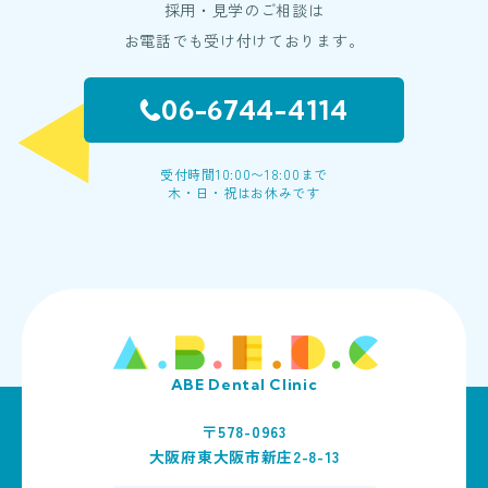
採用・見学のご相談は
・法令に基づき開示することが必要である場合
お電話でも受け付けております。
個人情報の安全対策
当社は、個人情報の正確性及び安全性確保のために、セキュリテ
06-6744-4114
ィに万全の対策を講じています。
ご本人の照会
受付時間10:00〜18:00まで
お客さまがご本人の個人情報の照会・修正・削除などをご希望さ
木・日・祝はお休みです
れる場合には、ご本人であることを確認の上、対応させていただ
きます。
法令、規範の遵守と見直し
当社は、保有する個人情報に関して適用される日本の法令、その
他規範を遵守するとともに、本ポリシーの内容を適宜見直し、そ
の改善に努めます。
ABE Dental Clinic
〒578-0963
大阪府東大阪市新庄2-8-13