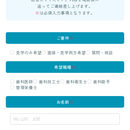
追ってご連絡差し上げます。
※
は必須入力事項となります。
ご要件
※
見学のみ希望
面接・見学両方希望
質問・相談
希望職種
※
歯科医師
歯科技工士
歯科衛生士
歯科助手
管理栄養士
お名前
※